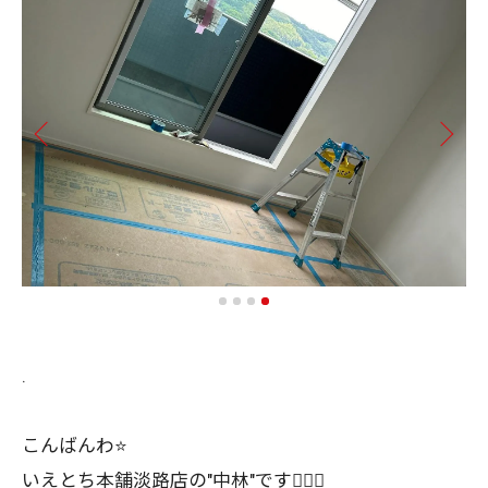
.
こんばんわ⭐️
いえとち本舗淡路店の"中林"です🙇🏼‍♂️