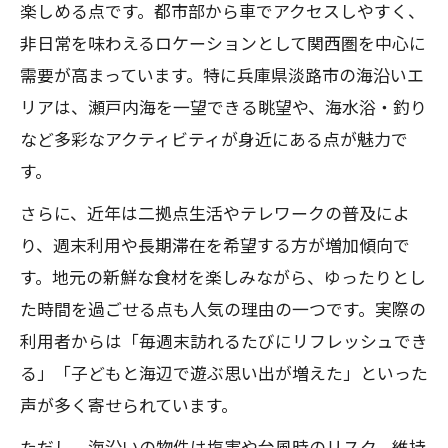
徴
楽しめる点です。都市部から車でアクセスしやすく、
非日常を味わえるロケーションとして関西圏を中心に
淡路島別荘地の選び方と利便性の見極め
需要が高まっています。特に兵庫県淡路市の海沿いエ
方
リアは、瀬戸内海を一望できる眺望や、海水浴・釣り
淡路島中古物件の活用と暮らし方のポイ
など多彩なアクティビティが身近にある点が魅力で
ント
す。
淡路島の別荘中古ログハウスで始める新
さらに、近年は二拠点生活やテレワークの普及によ
生活
り、週末利用や長期滞在を希望する方が増加傾向で
淡路島で人気の二拠点生活向きエリアを
す。地元の新鮮な食材を楽しみながら、ゆったりとし
徹底分析
た時間を過ごせる点も人気の理由の一つです。実際の
淡路島で叶える理想の庭付き別荘用地探し
利用者からは「毎週末訪れるたびにリフレッシュでき
淡路島で庭付き別荘用地を探すコツと注
る」「子どもと海辺で遊ぶ思い出が増えた」といった
意点
声が多く寄せられています。
淡路島の人気別荘地で広い土地を見つけ