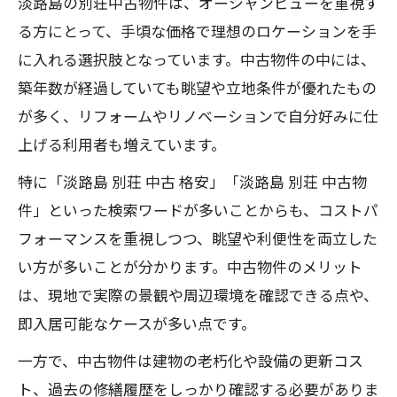
淡路島の別荘中古物件は、オーシャンビューを重視す
維持のしやすさを考えた別荘用土地選びの極
る方にとって、手頃な価格で理想のロケーションを手
意
に入れる選択肢となっています。中古物件の中には、
淡路島別荘地選びで維持しやすい土地条
築年数が経過していても眺望や立地条件が優れたもの
件とは
が多く、リフォームやリノベーションで自分好みに仕
淡路島中古物件で管理が楽な土地を選ぶ
上げる利用者も増えています。
ポイント
特に「淡路島 別荘 中古 格安」「淡路島 別荘 中古物
淡路島別荘中古格安物件の維持費を抑え
件」といった検索ワードが多いことからも、コストパ
る工夫
フォーマンスを重視しつつ、眺望や利便性を両立した
淡路島中古ログハウスで維持管理を楽し
い方が多いことが分かります。中古物件のメリット
む方法
は、現地で実際の景観や周辺環境を確認できる点や、
淡路島別荘地物件と長期利用のしやすさ
即入居可能なケースが多い点です。
を分析
一方で、中古物件は建物の老朽化や設備の更新コス
ト、過去の修繕履歴をしっかり確認する必要がありま