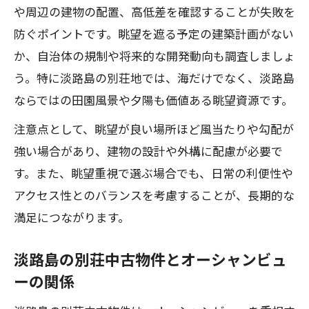
淡路島中古格安物件の落とし穴と注意点
や周辺の建物の配置、高低差を確認することが失敗を
淡路島中古ログハウスを選ぶ際に見極め
防ぐポイントです。眺望を遮る予定の建築計画がない
たい点
か、自治体の規制や将来的な開発動向も調査しましょ
淡路島の高台で快適に暮らすための土地条件
う。特に淡路島の別荘地では、海だけでなく、淡路島
ならではの田園風景や夕陽も価値ある眺望資源です。
淡路島高台エリアの別荘土地が人気な理
由
注意点として、眺望が良い場所ほど風当たりや勾配が
淡路島で高台中古物件を選ぶときの注意
強い場合があり、建物の設計や外構に配慮が必要で
点
す。また、眺望重視で選ぶ場合でも、日常の利便性や
淡路島別荘地で高台を選ぶメリットと利
アクセス性とのバランスを考慮することが、長期的な
点
満足につながります。
淡路島の格安高台別荘地選定のポイント
淡路島の別荘中古物件とオーシャンビュ
淡路島別荘中古物件と眺望のバランスを
ーの関係
解説