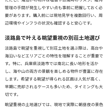
ただし、海沿いの物件は塩害や台風時のリスク、維持
る方法
管理の手間が発生しやすい点も事前に把握しておく必
淡路島別荘中古物件で家庭菜園を楽しむ
要があります。購入前には現地見学を複数回行い、周
暮らし
辺環境やインフラの状況も確認すると安心です。
淡路島で叶える格安庭付き別荘の選び方
淡路島中古ログハウスで味わう田舎暮ら
淡路島で叶える眺望重視の別荘土地選び
しの魅力
淡路島で眺望を重視して別荘土地を選ぶ際は、高台や
海沿い中古物件選定時に注意したいポイント
海沿いなどエリアごとの特性を理解することが重要で
淡路島海沿い中古別荘選びの重要ポイン
す。特に、兵庫県淡路市では南北に長い地形を活か
ト
し、海や山の両方の景観を楽しめる物件が豊富に存在
淡路島中古物件のメリットとデメリット
します。希望する眺望が得られる区画は人気が高く、
を解説
早期に売却されるケースも多いため、タイミングも大
淡路島別荘地で海沿い物件を選ぶ際の比
切です。
較基準
眺望重視の土地選びでは、現地で実際に朝昼夜の景色