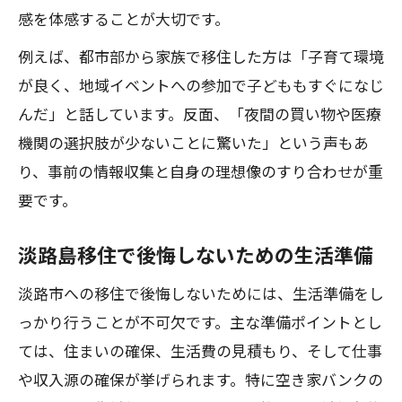
移住前後の生活コストの違いを具体的に
感を体感することが大切です。
比較
例えば、都市部から家族で移住した方は「子育て環境
淡路島移住で後悔しない物件選びのコツ
が良く、地域イベントへの参加で子どももすぐになじ
移住後に後悔しないための情報収集術
んだ」と話しています。反面、「夜間の買い物や医療
空き家バンク活用で始める淡路市の新生活
機関の選択肢が少ないことに驚いた」という声もあ
移住と空き家バンク活用の相性と魅力
り、事前の情報収集と自身の理想像のすり合わせが重
淡路島移住で人気の空き家バンク利用法
要です。
移住希望者が知るべき淡路島物件探しの
淡路島移住で後悔しないための生活準備
流れ
淡路市移住支援と空き家改修のポイント
淡路市への移住で後悔しないためには、生活準備をし
っかり行うことが不可欠です。主な準備ポイントとし
空き家バンク利用で始める移住生活の注
ては、住まいの確保、生活費の見積もり、そして仕事
意点
や収入源の確保が挙げられます。特に空き家バンクの
淡路市移住で実感するメリットと課題とは