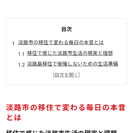
目次
淡路市の移住で変わる毎日の本音とは
移住で感じた淡路市生活の現実と理想
淡路島移住で後悔しないための生活準備
移住後に体感する淡路市の静けさと利便
性
淡路島移住で直面する暮らしのギャップ
解説
淡路市の移住で変わる毎日の本音
移住体験談から学ぶ淡路市生活のポイン
とは
ト