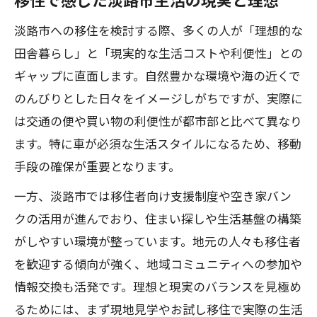
移住で感じた淡路市生活の現実と理想
補助金や支援が充実する移住生活の魅力
淡路市移住支援制度の活用ポイント解説
淡路市への移住を検討する際、多くの人が「理想的な
田舎暮らし」と「現実的な生活コストや利便性」との
移住で得られる淡路島の補助金の特徴と
ギャップに直面します。自然豊かな環境や海の近くで
は
のんびりとした日々をイメージしがちですが、実際に
淡路市の移住補助金で生活費を賢く抑え
は交通の便や買い物の利便性が都市部と比べて異なり
る方法
ます。特に車が必須な生活スタイルになるため、移動
移住先で注目したい淡路島の支援内容ま
手段の確保が重要となります。
とめ
一方、淡路市では移住者向け支援制度や空き家バン
移住支援が充実する淡路島暮らしの実態
クの活用が進んでおり、住まい探しや生活基盤の構築
移住後の後悔を防ぐ生活実感のポイント
がしやすい環境が整っています。地元の人々も移住者
淡路島移住で後悔しない生活の注意点
を歓迎する傾向が強く、地域コミュニティへの参加や
移住の失敗例から学ぶ淡路市での選択基
情報交換も活発です。理想と現実のバランスを見極め
準
るためには、まず現地見学やお試し移住で実際の生活