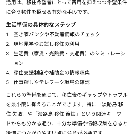
活用は、移住希望者にとって費用を抑えつつ希望条件
淡路市移住で得られる暮らしのメリット
に合う物件を探せる有効な手段です。
解説
生活準備の具体的なステップ
移住で直面する淡路市生活の課題と対策
空き家バンクや不動産情報のチェック
淡路島移住後に感じたデメリットの実情
現地見学やお試し移住の利用
移住生活で重要な淡路市の支援制度の比
生活費（家賃・光熱費・交通費）のシミュレーシ
較
ョン
移住者の本音で語る淡路島の魅力と注意
移住支援制度や補助金の情報収集
点
仕事探しやテレワーク環境の確認
支援制度を比較して理想の移住を実現する
これらの準備を通じて、移住後のギャップやトラブル
淡路島移住支援制度の違いと選び方解説
を最小限に抑えることができます。特に「淡路島 移
移住先選びで重視したい補助金の比較方
住 失敗」や「淡路島 移住 後悔」という関連キーワー
法
ドからも分かる通り、十分な準備や情報収集を怠ると
淡路市移住支援を賢く使い切るポイント
後悔につながりやすい点に注意が必要です。