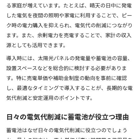
る家庭が増えています。たとえば、晴天の日中に発電
電気代がどこまで減るか導入後の変化に
した電気を夜間の照明や家電に利用することで、ピー
注目
ク時の電力購入を抑えられ、電気代の削減につながり
蓄電池の効果的な使い方で電気代を最大
ます。また、余剰電力を売電することで、家計の収入
軽減
源としても活用できます。
補助金活用で実現する家計防衛の第一歩
導入時には、太陽光パネルの発電量や蓄電池の容量、
電気代負担減と家計防衛を両立する補助
設置スペースなどを総合的に検討する必要がありま
金活用
す。特に売電単価や補助金制度の動向を事前に確認
補助金で電気代と家計の不安を解消する
し、最適なタイミングで導入することが、長期的な電
方法
気代削減と安定運用のポイントです。
電気代節約と家計防衛のための具体的な
補助金戦略
日々の電気代削減に蓄電池が役立つ理由
家計を守るための電気代見直しと補助金
蓄電池はなぜ日々の電気代削減に役立つのでしょう
併用術