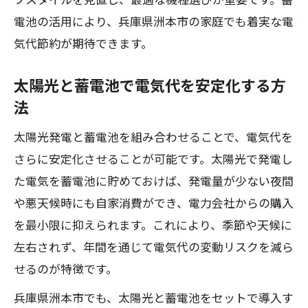
フスタイルを見直し、最適な機種選びが重要です。蓄
補助金申請の注意点と電気代対策の連動
電池の活用により、兵庫県洲本市の家庭でも着実な電
気代節約が期待できます。
電気代に差が出る補助金申請のベストタ
イミング
太陽光と蓄電池で電気代を安定化する方
補助金受付終了前に電気代対策を始める
法
コツ
太陽光発電と蓄電池を組み合わせることで、電気代を
申請期限を逃さない電気代節約の準備方
さらに安定化させることが可能です。太陽光で発電し
法
た電気を蓄電池に貯めておけば、発電量が少ない夜間
電気代見直しに役立つ蓄電池導入の効果とは
や悪天候時にも自家消費ができ、電力会社からの購入
電気代削減に直結する蓄電池の導入効果
を最小限に抑えられます。これにより、季節や天候に
導入後の電気代シミュレーションのすす
左右されず、年間を通じて電気代の変動リスクを減ら
め
せるのが特徴です。
電気代節約を実感できる蓄電池の実例紹
兵庫県洲本市でも、太陽光と蓄電池をセットで導入す
介