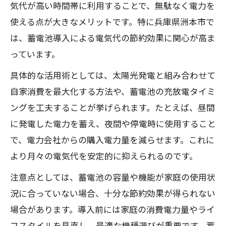
気代が高い時間帯に利用することで、無駄なく電力を
兵庫県の電気代事情と蓄電池活用の現状
使える点が大きなメリットです。特に兵庫県洲本市で
今知りたい蓄電池補助金の最新情報
は、蓄電池導入による電気代の節約効果に関心が高ま
兵庫県の電気代対策に役立つ補助金情報
っています。
蓄電池補助金の申請で電気代負担を軽減
具体的な活用術としては、太陽光発電と組み合わせて
最新の蓄電池補助金で電気代を抑える方
自家消費を最大化する方法や、蓄電池の充放電タイミ
法
ングを工夫することが挙げられます。たとえば、昼間
補助金内容から見る電気代節約のポイン
に発電した電力を蓄え、夜間や停電時に使用すること
ト
で、電力会社からの購入電力量を減らせます。これに
電気代削減に直結する補助金の活用法と
より月々の電気代を安定的に抑えられるのです。
は
注意点としては、蓄電池の容量や機能が家庭の使用状
申請のタイミングがカギとなる蓄電池補助制
況に合っていない場合、十分な節約効果が得られない
度
場合があります。導入前には家庭の消費電力量やライ
電気代節約には補助金申請時期が重要