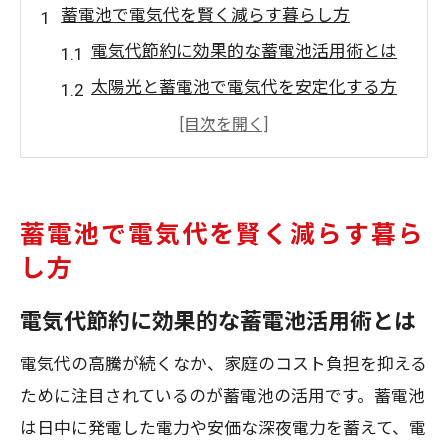
蓄電池で電気代を賢く減らす暮らし方
電気代節約に効果的な蓄電池活用術とは
太陽光と蓄電池で電気代を安定化する方
法
日々の電気代削減に蓄電池が役立つ理由
電気代を抑える家庭の賢い蓄電池選び方
電気代の高騰に対応する蓄電池の使い方
蓄電池で電気代を賢く減らす暮ら
兵庫県洲本市の電気代対策に注目の蓄電池
し方
電気代対策に蓄電池が選ばれる背景とは
電気代節約に効果的な蓄電池活用術とは
兵庫県で注目される電気代削減の新常識
電気代の高騰が続くなか、家庭のコスト負担を抑える
蓄電池導入で電気代がどう変化するのか
ために注目されているのが蓄電池の活用です。蓄電池
電気代を意識した蓄電池の選び方ポイン
は日中に発電した電力や安価な深夜電力を蓄えて、電
ト